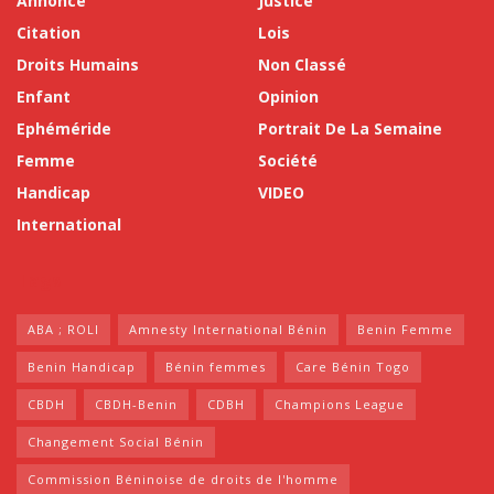
Annonce
Justice
Citation
Lois
Droits Humains
Non Classé
Enfant
Opinion
Ephéméride
Portrait De La Semaine
Femme
Société
Handicap
VIDEO
International
Tags
ABA ; ROLI
Amnesty International Bénin
Benin Femme
Benin Handicap
Bénin femmes
Care Bénin Togo
CBDH
CBDH-Benin
CDBH
Champions League
Changement Social Bénin
Commission Béninoise de droits de l'homme