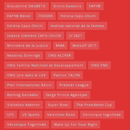
Dieudonné DAGBETO
Droits humains
FAPHB
FAPHB Benin
FODDEB
Helena Capo-Chichi
Héléna Capo-Chichi
Institut national de la femme
Isidore Clément CAPO-CHICHI
Jif 2021
Ministère de la Justice
MMA
MotoGP 2017
Nassirou Domingo
ONG ALCRER
ONG Famille Nutrition et Developpement
ONG FND
ONG Joie dans la cité
Patrice TALON
Plan International Bénin
Premier League
Ralmeg Gandaho
Serge Prince Agbodjan
Sidikatou Adamon
Super Bowl
The Presidents Cup
UFC
US Sports
Valentino Rossi
Veronique tognifode
Véronique Tognifode
Wake Up For Your Right