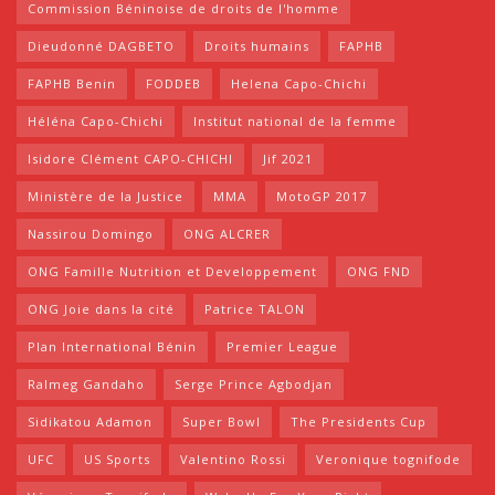
Commission Béninoise de droits de l'homme
Dieudonné DAGBETO
Droits humains
FAPHB
FAPHB Benin
FODDEB
Helena Capo-Chichi
Héléna Capo-Chichi
Institut national de la femme
Isidore Clément CAPO-CHICHI
Jif 2021
Ministère de la Justice
MMA
MotoGP 2017
Nassirou Domingo
ONG ALCRER
ONG Famille Nutrition et Developpement
ONG FND
ONG Joie dans la cité
Patrice TALON
Plan International Bénin
Premier League
Ralmeg Gandaho
Serge Prince Agbodjan
Sidikatou Adamon
Super Bowl
The Presidents Cup
UFC
US Sports
Valentino Rossi
Veronique tognifode