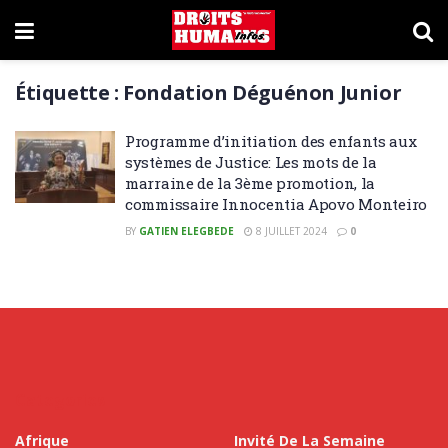
Étiquette :
Fondation Déguénon Junior
Programme d’initiation des enfants aux
systèmes de Justice: Les mots de la
marraine de la 3ème promotion, la
commissaire Innocentia Apovo Monteiro
BY
GATIEN ELEGBEDE
8 JUILLET 2024
0
Categories
Afrique
Invité De La Semaine