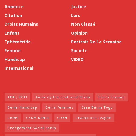
Annonce
Justice
Citation
Lois
Droits Humains
Non Classé
Enfant
Opinion
Ephéméride
Portrait De La Semaine
Femme
Société
Handicap
VIDEO
International
Tags
ABA ; ROLI
Amnesty International Bénin
Benin Femme
Benin Handicap
Bénin femmes
Care Bénin Togo
CBDH
CBDH-Benin
CDBH
Champions League
Changement Social Bénin