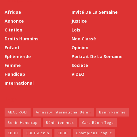
Afrique
Invité De La Semaine
Annonce
Justice
Citation
Lois
Droits Humains
Non Classé
Enfant
Opinion
Ephéméride
Portrait De La Semaine
Femme
Société
Handicap
VIDEO
International
Tags
ABA ; ROLI
Amnesty International Bénin
Benin Femme
Benin Handicap
Bénin femmes
Care Bénin Togo
CBDH
CBDH-Benin
CDBH
Champions League