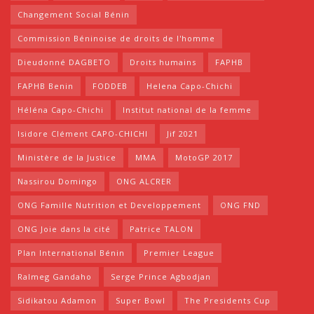
Changement Social Bénin
Commission Béninoise de droits de l'homme
Dieudonné DAGBETO
Droits humains
FAPHB
FAPHB Benin
FODDEB
Helena Capo-Chichi
Héléna Capo-Chichi
Institut national de la femme
Isidore Clément CAPO-CHICHI
Jif 2021
Ministère de la Justice
MMA
MotoGP 2017
Nassirou Domingo
ONG ALCRER
ONG Famille Nutrition et Developpement
ONG FND
ONG Joie dans la cité
Patrice TALON
Plan International Bénin
Premier League
Ralmeg Gandaho
Serge Prince Agbodjan
Sidikatou Adamon
Super Bowl
The Presidents Cup