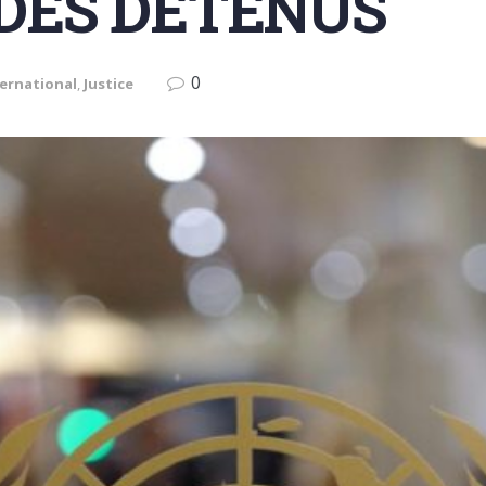
 DES DÉTENUS
0
ternational
,
Justice