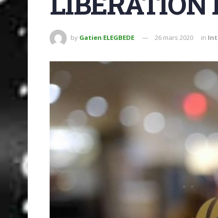
LIBÉRATION
by
Gatien ELEGBEDE
26 mars 2020
in
In