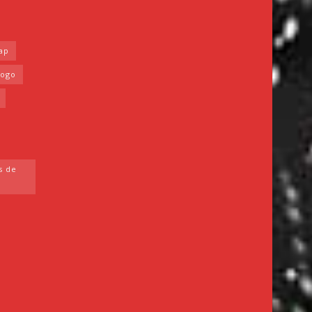
ap
Togo
s de