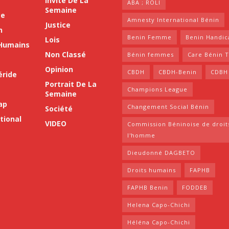
e
Invité De La
ABA ; ROLI
Semaine
ce
Amnesty International Bénin
Justice
n
Benin Femme
Benin Handic
Lois
 Humains
Non Classé
Bénin femmes
Care Bénin 
Opinion
CBDH
CBDH-Benin
CDBH
ride
Portrait De La
Champions League
Semaine
ap
Changement Social Bénin
Société
tional
VIDEO
Commission Béninoise de droit
l'homme
Dieudonné DAGBETO
Droits humains
FAPHB
FAPHB Benin
FODDEB
Helena Capo-Chichi
Héléna Capo-Chichi