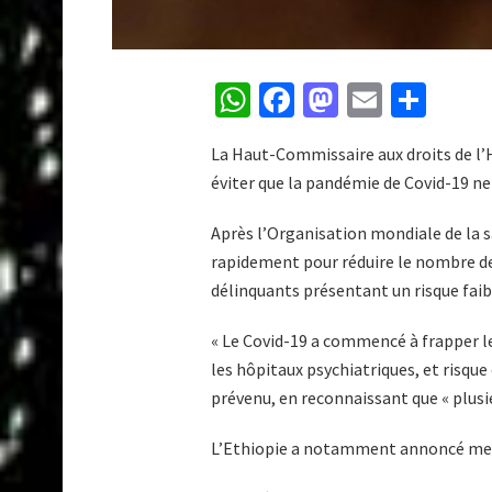
W
F
M
E
P
h
ac
as
m
ar
La Haut-Commissaire aux droits de l’
at
e
to
ai
ta
éviter que la pandémie de Covid-19 ne
s
b
d
l
g
A
o
o
er
Après l’Organisation mondiale de la 
rapidement pour réduire le nombre de 
p
o
n
délinquants présentant un risque faibl
p
k
« Le Covid-19 a commencé à frapper les
les hôpitaux psychiatriques, et risqu
prévenu, en reconnaissant que « plusie
L’Ethiopie a notamment annoncé mercr