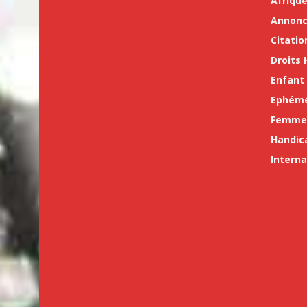
Afriqu
Annon
Citatio
Droits
Enfant
Ephémé
Femme
Handic
Interna