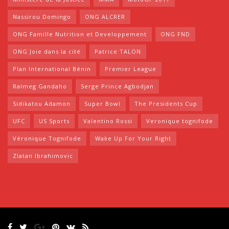
Nassirou Domingo
ONG ALCRER
ONG Famille Nutrition et Developpement
ONG FND
ONG Joie dans la cité
Patrice TALON
Plan International Bénin
Premier League
Ralmeg Gandaho
Serge Prince Agbodjan
Sidikatou Adamon
Super Bowl
The Presidents Cup
UFC
US Sports
Valentino Rossi
Veronique tognifode
Véronique Tognifode
Wake Up For Your Right
Zlatan Ibrahimovic