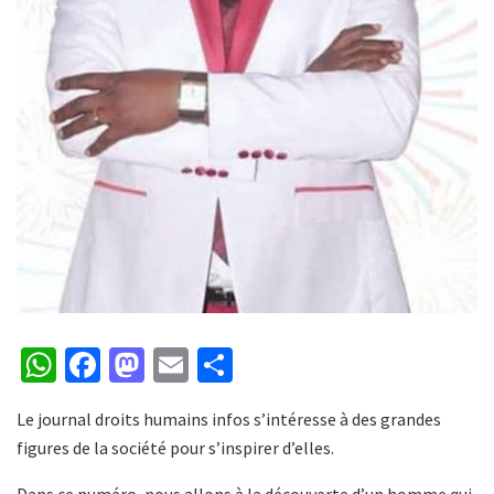
W
F
M
E
P
h
ac
as
m
ar
Le journal droits humains infos s’intéresse à des grandes
at
e
to
ai
ta
figures de la société pour s’inspirer d’elles.
s
b
d
l
g