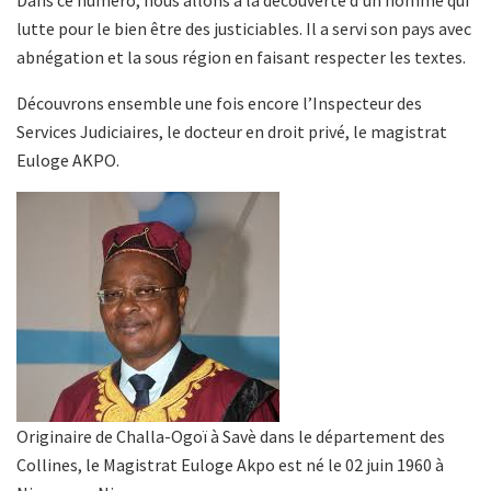
A
o
o
er
Dans ce numéro, nous allons à la découverte d’un homme qui
lutte pour le bien être des justiciables. Il a servi son pays avec
p
o
n
abnégation et la sous région en faisant respecter les textes.
p
k
Découvrons ensemble une fois encore l’Inspecteur des
Services Judiciaires, le docteur en droit privé, le magistrat
Euloge AKPO.
Originaire de Challa-Ogoï à Savè dans le département des
Collines, le Magistrat Euloge Akpo est né le 02 juin 1960 à