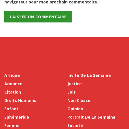
navigateur pour mon prochain commentaire.
Categories
Afrique
Invité De La Semaine
Annonce
Justice
Citation
Lois
Droits Humains
Non Classé
Enfant
Opinion
Ephéméride
Portrait De La Semaine
Femme
Société