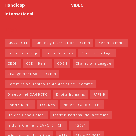
Handicap
VIDEO
International
Tags
ABA ; ROLI
Amnesty International Bénin
Benin Femme
Benin Handicap
Bénin femmes
Care Bénin Togo
CBDH
CBDH-Benin
CDBH
Champions League
Changement Social Bénin
Commission Béninoise de droits de l'homme
Dieudonné DAGBETO
Droits humains
FAPHB
FAPHB Benin
FODDEB
Helena Capo-Chichi
Héléna Capo-Chichi
Institut national de la femme
Isidore Clément CAPO-CHICHI
Jif 2021
Ministère de la Justice
MMA
MotoGP 2017