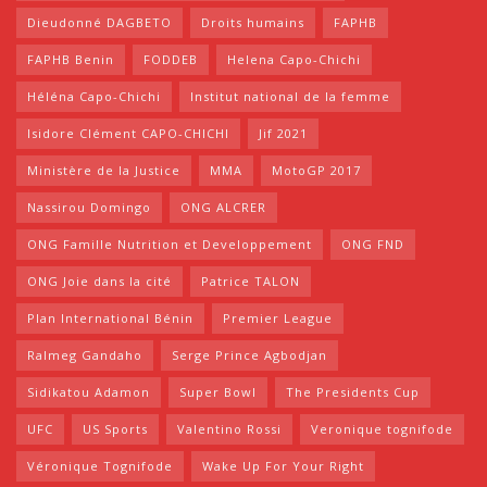
Dieudonné DAGBETO
Droits humains
FAPHB
FAPHB Benin
FODDEB
Helena Capo-Chichi
Héléna Capo-Chichi
Institut national de la femme
Isidore Clément CAPO-CHICHI
Jif 2021
Ministère de la Justice
MMA
MotoGP 2017
Nassirou Domingo
ONG ALCRER
ONG Famille Nutrition et Developpement
ONG FND
ONG Joie dans la cité
Patrice TALON
Plan International Bénin
Premier League
Ralmeg Gandaho
Serge Prince Agbodjan
Sidikatou Adamon
Super Bowl
The Presidents Cup
UFC
US Sports
Valentino Rossi
Veronique tognifode
Véronique Tognifode
Wake Up For Your Right