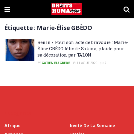
Étiquette :
Marie-Élise GBÈDO
Bénin / Pour son acte de bravoure : Marie-
Élise GBÈDO félicite Sakina, plaide pour
sa décoration par TALON
BY
GATIEN ELEGBEDE
11 AOÛT 2020
0
Categories
Afrique
Invité De La Semaine