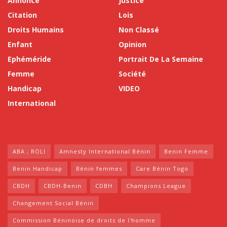
Annonce
Justice
Citation
Lois
Droits Humains
Non Classé
Enfant
Opinion
Ephéméride
Portrait De La Semaine
Femme
Société
Handicap
VIDEO
International
Tags
ABA ; ROLI
Amnesty International Bénin
Benin Femme
Benin Handicap
Bénin femmes
Care Bénin Togo
CBDH
CBDH-Benin
CDBH
Champions League
Changement Social Bénin
Commission Béninoise de droits de l'homme